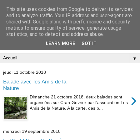
This site uses cookies from Google to deliver its services
and to analyze traffic. Your IP address and user-agent are
shared with Google along with performance and security
metrics to ensure quality of service, generate usage
statistics, and to detect and address abuse.
LEARN MORE
GOT IT
▼
jeudi 11 octobre 2018
Balade avec les Amis de la
Nature
›
Dimanche 21 octobre 2018, deux balades sont
organisées sur Cran-Gevrier par l'association Les
Amis de la Nature. A la carte, des b...
mercredi 19 septembre 2018