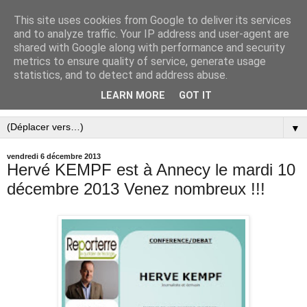
This site uses cookies from Google to deliver its services
and to analyze traffic. Your IP address and user-agent are
shared with Google along with performance and security
metrics to ensure quality of service, generate usage
statistics, and to detect and address abuse.
LEARN MORE
GOT IT
▼
vendredi 6 décembre 2013
Hervé KEMPF est à Annecy le mardi 10
décembre 2013 Venez nombreux !!!