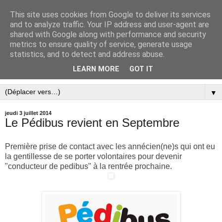
This site uses cookies from Google to deliver its services
and to analyze traffic. Your IP address and user-agent are
shared with Google along with performance and security
metrics to ensure quality of service, generate usage
statistics, and to detect and address abuse.
LEARN MORE
GOT IT
▼
jeudi 3 juillet 2014
Le Pédibus revient en Septembre
Première prise de contact avec les annécien(ne)s qui ont eu
la gentillesse de se porter volontaires pour devenir
"conducteur de pedibus" à la rentrée prochaine.