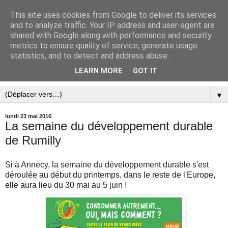
This site uses cookies from Google to deliver its services
and to analyze traffic. Your IP address and user-agent are
shared with Google along with performance and security
metrics to ensure quality of service, generate usage
statistics, and to detect and address abuse.
LEARN MORE
GOT IT
▼
lundi 23 mai 2016
La semaine du développement durable
de Rumilly
Si à Annecy, la semaine du développement durable s'est
déroulée au début du printemps, dans le reste de l'Europe,
elle aura lieu du 30 mai au 5 juin !