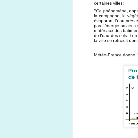
certaines villes:
"
Ce phénomène, appelé
la campagne, la végéta
évaporant l'eau prése
pas l'énergie solaire
matériaux des bâtimen
de l'eau des sols. Lors
la ville se refroidit d
Météo-France donne l'e
Le World Clean Up
SEP
19
Day à Annecy : ils
étaient 200 à