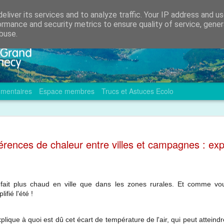
eliver its services and to analyze traffic. Your IP address and u
ormance and security metrics to ensure quality of service, gene
buse.
mentaires
Espace membres
Trucs et Astuces Ecolo
Balade ave
OCT
férences de chaleur entre villes et campagnes : expl
11
Nature
Dimanche 21 octobre 2018, 
Gevrier par l'association L
l fait plus chaud en ville que dans les zones rurales. Et comme 
A la carte, des balades dé
piétons en forêt et en milieu
fié l'été !
ique à quoi est dû cet écart de température de l'air, qui peut atteind