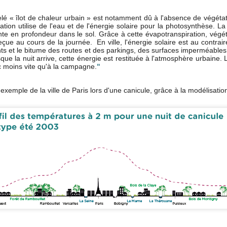
 « îlot de chaleur urbain » est notamment dû à l'absence de végétati
tion utilise de l'eau et de l'énergie solaire pour la photosynthèse. La
nte en profondeur dans le sol. Grâce à cette évapotranspiration, végé
 reçue au cours de la journée.
En ville, l'énergie solaire est au contr
ts et le bitume des routes et des parkings, des surfaces imperméable
que la nuit arrive, cette énergie est restituée à l'atmosphère urbaine. L
onc moins vite qu'à la campagne.
"
xemple de la ville de Paris lors d'une canicule, grâce à la modélisation
Participez au World
Une première "Petite
SEP
JUN
12
15
Clean Up Day Annecy
Cantine" à Cran-
le 15 septembre
Gevrier le mardi 26 juin