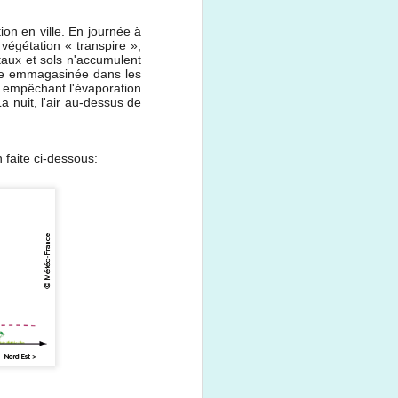
on en ville. En journée à
 végétation « transpire »,
taux et sols n'accumulent
aire emmagasinée dans les
s empêchant l'évaporation
a nuit, l'air au-dessus de
 faite ci-dessous:
La fête du vélo aura
MAY
31
lieu ce samedi 2 juin !
Ce samedi 2 juin aura lieu la fête