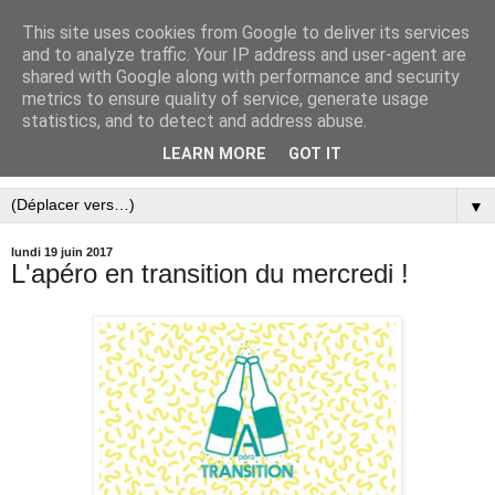
This site uses cookies from Google to deliver its services
and to analyze traffic. Your IP address and user-agent are
shared with Google along with performance and security
metrics to ensure quality of service, generate usage
statistics, and to detect and address abuse.
LEARN MORE
GOT IT
▼
lundi 19 juin 2017
L'apéro en transition du mercredi !